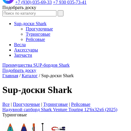
+7 (930) 035-69-33
+7 930 035-73-41
Подобрать доску
Sup-доски Shark
Прогулочные
Туринговые
Рейсовые
Весла
Аксессуары
Запчасти
Преимущества SUP-бордов Shark
Подобрать доску
Главная
/
Каталог
/
Sup-доски Shark
Sup-доски Shark
Все
|
Прогулочные
|
Туринговые
|
Рейсовые
Надувной сапборд Shark Venture Touring 12'6x32x6 (2025)
Туринговые